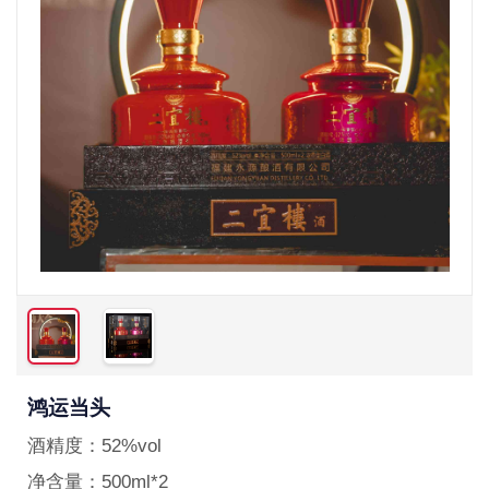
鸿运当头
酒精度：
52%vol
净含量：
500ml*2